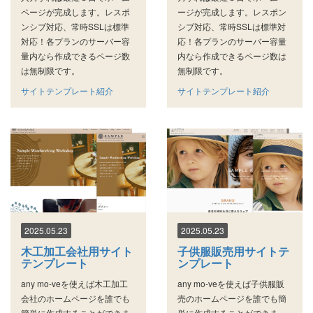
ページが完成します。レスポ
ージが完成します。レスポン
ンシブ対応、常時SSLは標準
シブ対応、常時SSLは標準対
対応！各プランのサーバー容
応！各プランのサーバー容量
量内なら作成できるページ数
内なら作成できるページ数は
は無制限です。
無制限です。
サイトテンプレート紹介
サイトテンプレート紹介
2025.05.23
2025.05.23
木工加工会社用サイト
子供服販売用サイトテ
テンプレート
ンプレート
any mo-veを使えば木工加工
any mo-veを使えば子供服販
会社のホームページを誰でも
売のホームページを誰でも簡
簡単に作成することができま
単に作成することができま